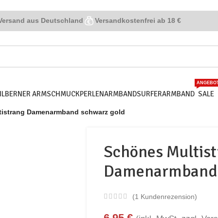
Versand aus Deutschland
Versandkostenfrei ab 18 €
ANGEBO
SILBERNER ARMSCHMUCK
PERLENARMBAND
SURFERARMBAND
SALE
tistrang Damenarmband schwarz gold
Schönes Multis
Damenarmband 
(
1
Kundenrezension)
6,95
€