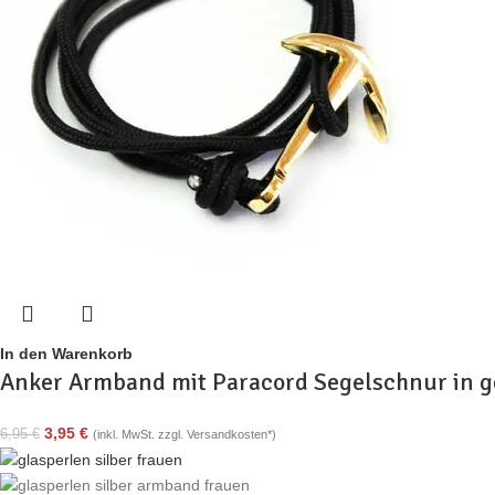
In den Warenkorb
Anker Armband mit Paracord Segelschnur in g
3,95
€
6,95
€
(inkl. MwSt. zzgl. Versandkosten*)