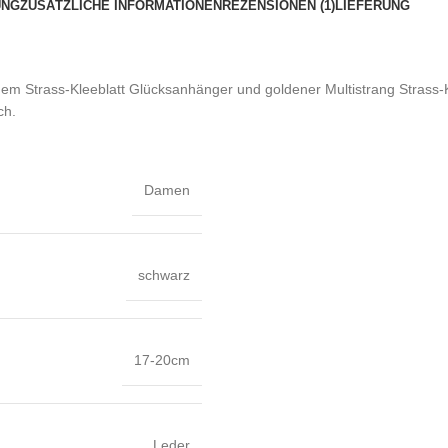
UNG
ZUSÄTZLICHE INFORMATIONEN
REZENSIONEN (1)
LIEFERUNG
 Strass-Kleeblatt Glücksanhänger und goldener Multistrang Strass-Ke
ch.
Damen
schwarz
17-20cm
Leder