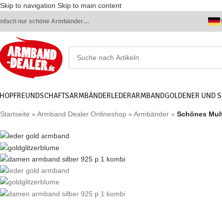
Skip to navigation
Skip to main content
infach nur schöne Armbänder…
HOP
FREUNDSCHAFTSARMBÄNDER
LEDERARMBAND
GOLDENER UND 
Startseite
»
Armband Dealer Onlineshop
»
Armbänder
»
Schönes Mul