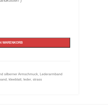
sandkosten*)
EN WARENKORB
nd silberner Armschmuck
,
Lederarmband
band
,
kleeblatt
,
leder
,
strass