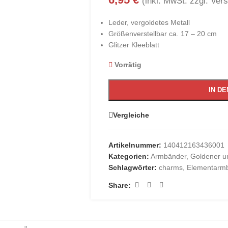
(inkl. MwSt. zzgl. Ver
Leder, vergoldetes Metall
Größenverstellbar ca. 17 – 20 cm
Glitzer Kleeblatt
Vorrätig
IN D
Vergleiche
Artikelnummer:
140412163436001
Kategorien:
Armbänder
,
Goldener u
Schlagwörter:
charms
,
Elementarm
Share: