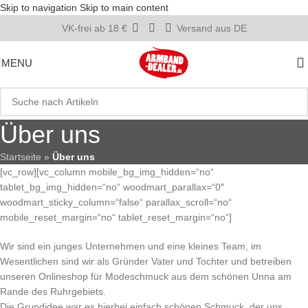
Skip to navigation
Skip to main content
VK-frei ab 18 €
Versand aus DE
MENU
Über uns
Startseite
»
Über uns
[vc_row][vc_column mobile_bg_img_hidden=“no“
tablet_bg_img_hidden=“no“ woodmart_parallax=“0″
woodmart_sticky_column=“false“ parallax_scroll=“no“
mobile_reset_margin=“no“ tablet_reset_margin=“no“]
Wir sind ein junges Unternehmen und eine kleines Team, im
Wesentlichen sind wir als Gründer Vater und Tochter und betreiben
unseren Onlineshop für Modeschmuck aus dem schönen Unna am
Rande des Ruhrgebiets.
Die Grundidee war es hierbei einfach schönen Schmuck, der uns