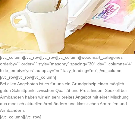
[/vc_column][/vc_row][vc_row][vc_column][woodmart_categories
orderby=““ order=““ style=“masonry“ spacing=“30″ ids=““ columns=“4″
hide_empty=“yes“ autoplay=“no“ lazy_loading=“no“][/vc_column]
[/vc_row][vc_row][vc_column]
Bei allen Angeboten ist es für uns ein Grundprinzip einen möglich
guten Schnittpunkt zwischen Qualität und Preis finden. Speziell bei
Armbändern haben wir ein sehr breites Angebot mit einer Mischung
aus modisch aktuellen Armbändern und klassischen Armreifen und
Armbändern.
[/vc_column][/vc_row]