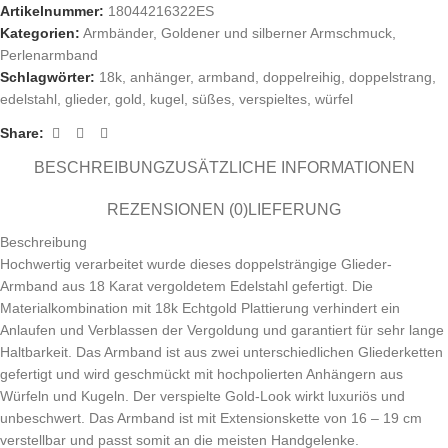
Artikelnummer:
18044216322ES
Kategorien:
Armbänder
,
Goldener und silberner Armschmuck
,
Perlenarmband
Schlagwörter:
18k
,
anhänger
,
armband
,
doppelreihig
,
doppelstrang
,
edelstahl
,
glieder
,
gold
,
kugel
,
süßes
,
verspieltes
,
würfel
Share:
BESCHREIBUNG
ZUSÄTZLICHE INFORMATIONEN
REZENSIONEN (0)
LIEFERUNG
Beschreibung
Hochwertig verarbeitet wurde dieses doppelsträngige Glieder-
Armband aus 18 Karat vergoldetem Edelstahl gefertigt. Die
Materialkombination mit 18k Echtgold Plattierung verhindert ein
Anlaufen und Verblassen der Vergoldung und garantiert für sehr lange
Haltbarkeit. Das Armband ist aus zwei unterschiedlichen Gliederketten
gefertigt und wird geschmückt mit hochpolierten Anhängern aus
Würfeln und Kugeln. Der verspielte Gold-Look wirkt luxuriös und
unbeschwert. Das Armband ist mit Extensionskette von 16 – 19 cm
verstellbar und passt somit an die meisten Handgelenke.