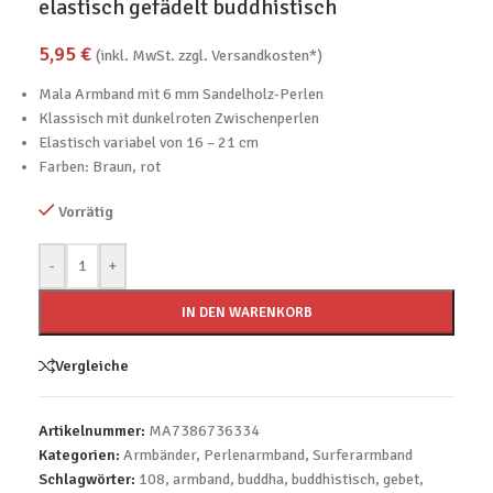
elastisch gefädelt buddhistisch
5,95
€
(inkl. MwSt. zzgl. Versandkosten*)
Mala Armband mit 6 mm Sandelholz-Perlen
Klassisch mit dunkelroten Zwischenperlen
Elastisch variabel von 16 – 21 cm
Farben: Braun, rot
Vorrätig
-
+
IN DEN WARENKORB
Vergleiche
Artikelnummer:
MA7386736334
Kategorien:
Armbänder
,
Perlenarmband
,
Surferarmband
Schlagwörter:
108
,
armband
,
buddha
,
buddhistisch
,
gebet
,