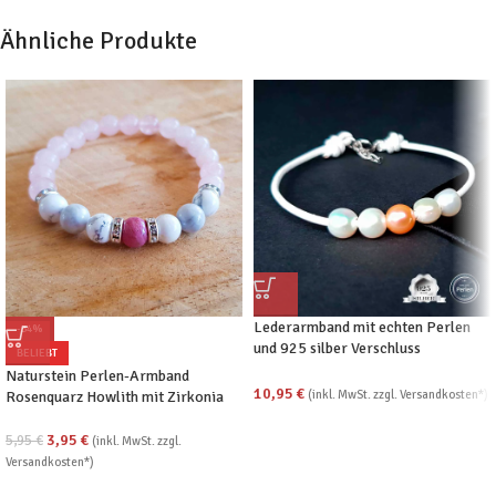
Ähnliche Produkte
Lederarmband mit echten Perlen
-34%
und 925 silber Verschluss
BELIEBT
verschiedene Farben
Naturstein Perlen-Armband
10,95
€
(inkl. MwSt. zzgl. Versandkosten*)
Rosenquarz Howlith mit Zirkonia
3,95
€
5,95
€
(inkl. MwSt. zzgl.
Versandkosten*)