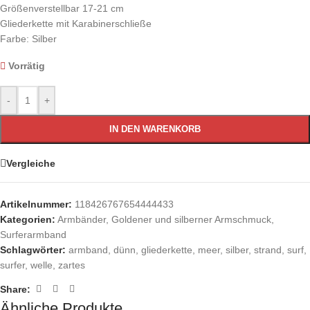
Größenverstellbar 17-21 cm
Gliederkette mit Karabinerschließe
Farbe: Silber
Vorrätig
-
+
IN DEN WARENKORB
Vergleiche
Artikelnummer:
118426767654444433
Kategorien:
Armbänder
,
Goldener und silberner Armschmuck
,
Surferarmband
Schlagwörter:
armband
,
dünn
,
gliederkette
,
meer
,
silber
,
strand
,
surf
,
surfer
,
welle
,
zartes
Share:
Ähnliche Produkte