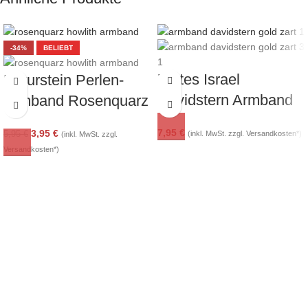
-34%
BELIEBT
Zartes Israel
Naturstein Perlen-
Davidstern Armband
Armband Rosenquarz
für Damen in
Howlith mit Zirkonia
7,95
€
3,95
€
(inkl. MwSt. zzgl. Versandkosten*)
5,95
€
(inkl. MwSt. zzgl.
Edelstahl vergoldet
Versandkosten*)