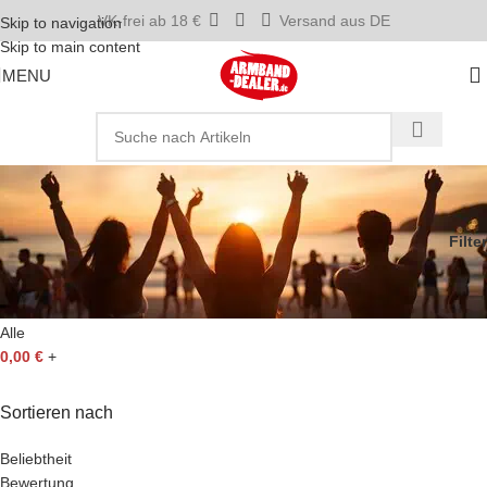
VK-frei ab 18 €
Versand aus DE
Skip to navigation
Skip to main content
MENU
davidstern
Startseite
»
davidstern
Filter
Preis Filter
Alle
0,00
€
+
Sortieren nach
Beliebtheit
Bewertung