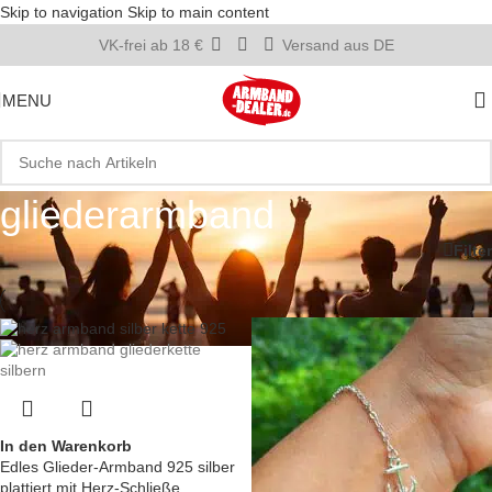
Skip to navigation
Skip to main content
VK-frei ab 18 €
Versand aus DE
MENU
gliederarmband
Startseite
»
gliederarmband
Filter
In den Warenkorb
Edles Glieder-Armband 925 silber
plattiert mit Herz-Schließe