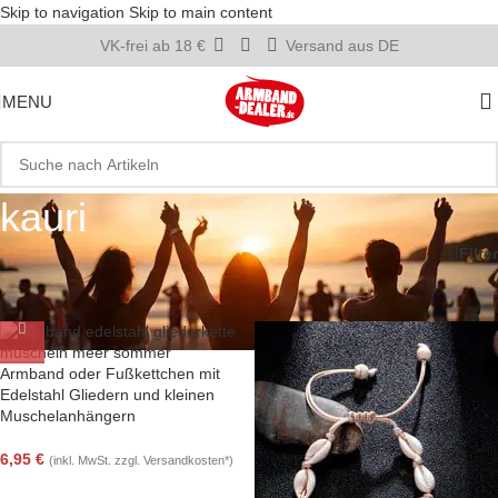
Skip to navigation
Skip to main content
VK-frei ab 18 €
Versand aus DE
MENU
kauri
Startseite
»
kauri
Filter
Armband oder Fußkettchen mit
Edelstahl Gliedern und kleinen
Muschelanhängern
6,95
€
(inkl. MwSt. zzgl. Versandkosten*)