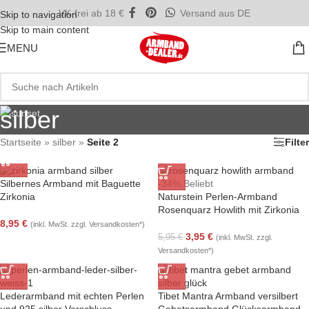
VK-frei ab 18 €
Versand aus DE
Skip to navigation
Skip to main content
MENU
silber
Startseite
»
silber
»
Seite 2
Filter
Silbernes Armband mit Baguette
-34%
Beliebt
Zirkonia
Naturstein Perlen-Armband
Rosenquarz Howlith mit Zirkonia
8,95
€
(inkl. MwSt. zzgl. Versandkosten*)
3,95
€
5,95
€
(inkl. MwSt. zzgl.
Versandkosten*)
Lederarmband mit echten Perlen
Tibet Mantra Armband versilbert
und 925 silber Verschluss
Gebetsarmband Glücksarmband