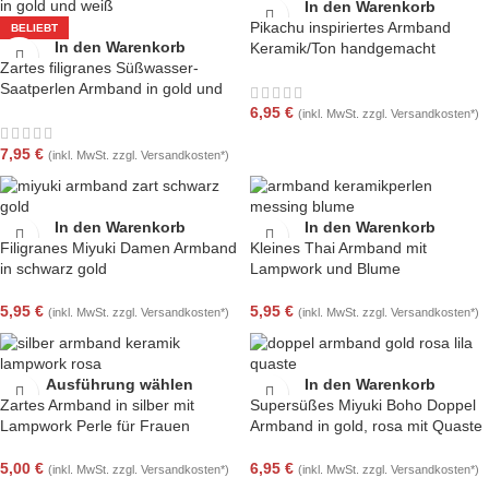
In den Warenkorb
Pikachu inspiriertes Armband
BELIEBT
In den Warenkorb
Keramik/Ton handgemacht
Zartes filigranes Süßwasser-
Pokemon-Style Kopf
Saatperlen Armband in gold und
weiß
6,95
€
(inkl. MwSt. zzgl. Versandkosten*)
7,95
€
(inkl. MwSt. zzgl. Versandkosten*)
In den Warenkorb
In den Warenkorb
Filigranes Miyuki Damen Armband
Kleines Thai Armband mit
in schwarz gold
Lampwork und Blume
5,95
€
5,95
€
(inkl. MwSt. zzgl. Versandkosten*)
(inkl. MwSt. zzgl. Versandkosten*)
Ausführung wählen
In den Warenkorb
Zartes Armband in silber mit
Supersüßes Miyuki Boho Doppel
Lampwork Perle für Frauen
Armband in gold, rosa mit Quaste
5,00
€
6,95
€
(inkl. MwSt. zzgl. Versandkosten*)
(inkl. MwSt. zzgl. Versandkosten*)