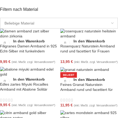
Filtern nach Material
In den Warenkorb
In den Warenkorb
Filigranes Damen Armband in 925
Rosenquarz Naturstein Armband
Echt-Silber mit funkelndem
rund und facettiert für Frauen
Zirkonia Solitär
Handarbeit
9,95
€
13,95
€
(inkl. MwSt. zzgl. Versandkosten*)
(inkl. MwSt. zzgl. Versandkosten*)
BELIEBT
In den Warenkorb
In den Warenkorb
Edles zartes Miyuki Rocailles
Feines Granat Naturstein
Armband mit Abalone Solitär
Armband rund und facettiert für
Perlmutt handgemacht
Frauen / Damen
9,95
€
11,95
€
(inkl. MwSt. zzgl. Versandkosten*)
(inkl. MwSt. zzgl. Versandkosten*)