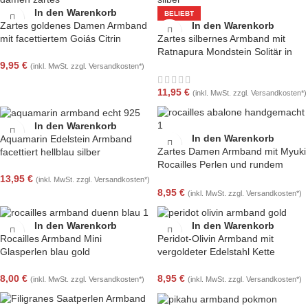
In den Warenkorb
BELIEBT
Zartes goldenes Damen Armband
In den Warenkorb
mit facettiertem Goiás Citrin
Zartes silbernes Armband mit
Ratnapura Mondstein Solitär in
Handarbeit
9,95
€
(inkl. MwSt. zzgl. Versandkosten*)
11,95
€
(inkl. MwSt. zzgl. Versandkosten*)
In den Warenkorb
In den Warenkorb
Aquamarin Edelstein Armband
Zartes Damen Armband mit Myuki
facettiert hellblau silber
Rocailles Perlen und rundem
Abalone Solitär
13,95
€
(inkl. MwSt. zzgl. Versandkosten*)
8,95
€
(inkl. MwSt. zzgl. Versandkosten*)
In den Warenkorb
In den Warenkorb
Rocailles Armband Mini
Peridot-Olivin Armband mit
Glasperlen blau gold
vergoldeter Edelstahl Kette
8,00
€
8,95
€
(inkl. MwSt. zzgl. Versandkosten*)
(inkl. MwSt. zzgl. Versandkosten*)