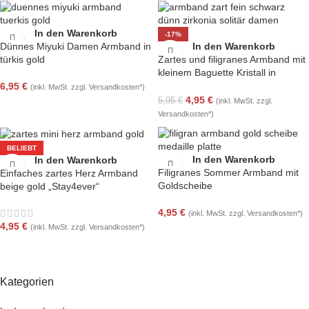
In den Warenkorb
-17%
Dünnes Miyuki Damen Armband in
In den Warenkorb
türkis gold
Zartes und filigranes Armband mit
kleinem Baguette Kristall in
schwarz
6,95
€
(inkl. MwSt. zzgl. Versandkosten*)
4,95
€
5,95
€
(inkl. MwSt. zzgl.
Versandkosten*)
BELIEBT
In den Warenkorb
In den Warenkorb
Filigranes Sommer Armband mit
Einfaches zartes Herz Armband
Goldscheibe
beige gold „Stay4ever“
4,95
€
(inkl. MwSt. zzgl. Versandkosten*)
4,95
€
(inkl. MwSt. zzgl. Versandkosten*)
Kategorien