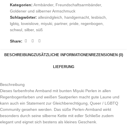
Kategorien:
Armbänder
,
Freundschaftsarmbänder
,
Goldener und silberner Armschmuck
Schlagwörter:
allesindgleich
,
handgemacht
,
lesbisch
,
lgbtq
,
loveislove
,
miyuki
,
partner
,
pride
,
regenbogen
,
schwul
,
silber
,
süß
Share:
BESCHREIBUNG
ZUSÄTZLICHE INFORMATIONEN
REZENSIONEN (0)
LIEFERUNG
Beschreibung
Dieses farbenfrohe Armband mit bunten Miyuki Perlen in allen
Regenbogenfarben und weißen Saatperlen macht gute Laune und
kann auch ein Statement zur Gleichberechtigung, Queer / LGBTQ
Community gesehen werden. Das süße Perlen-Armband wirkt
besonders durch seine silberne Kette mit edler Schließe zudem
elegant und eignet sich bestens als kleines Geschenk.