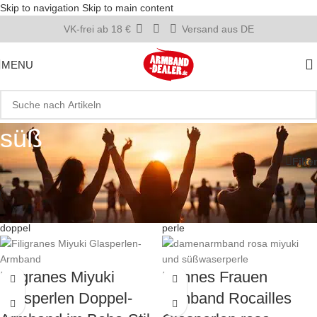
Skip to navigation
Skip to main content
VK-frei ab 18 €
Versand aus DE
MENU
süß
Startseite
»
süß
Filter
Filigranes Miyuki
Dünnes Frauen
Glasperlen Doppel-
Armband Rocailles