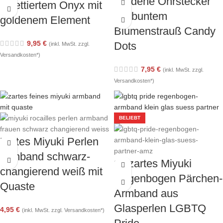
Goldene Ohrstecker
facettiertem Onyx mit
mit buntem
goldenem Element
Blumenstrauß Candy
9,95
€
Dots
(inkl. MwSt. zzgl.
Versandkosten*)
7,95
€
(inkl. MwSt. zzgl.
Versandkosten*)
BELIEBT
Zartes Miyuki Perlen
Armband schwarz-
2x zartes Miyuki
changierend weiß mit
Regenbogen Pärchen-
Quaste
Armband aus
Glasperlen LGBTQ
4,95
€
(inkl. MwSt. zzgl. Versandkosten*)