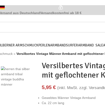
Versand aus Deutschland
Versandkostenfrei ab 18 €
SILBERNER ARMSCHMUCK
PERLENARMBAND
SURFERARMBAND
SALE
mschmuck
»
Versilbertes Vintage Männer Armband mit geflochtener 
Versilbertes Vin
mit geflochtener K
5,95
€
(inkl. MwSt. zzgl. Versand
Gewebtes Männer Vintage Armband
Ca. 22 cm lang