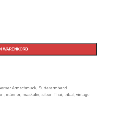
EN WARENKORB
lberner Armschmuck
,
Surferarmband
en
,
männer
,
maskulin
,
silber
,
Thai
,
tribal
,
vintage