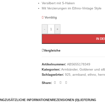
Versilbert mit S-Haken
Mit Verzierungen im Ethno-Vintage Style
Vorrätig
-
+
IN D
Vergleiche
Artikelnummer:
ABS655178349
Kategorien:
Armbänder
,
Goldener und si
Schlagwörter:
925
,
armband
,
ethno
,
herr
Share:
UNG
ZUSÄTZLICHE INFORMATIONEN
REZENSIONEN (0)
LIEFERUNG