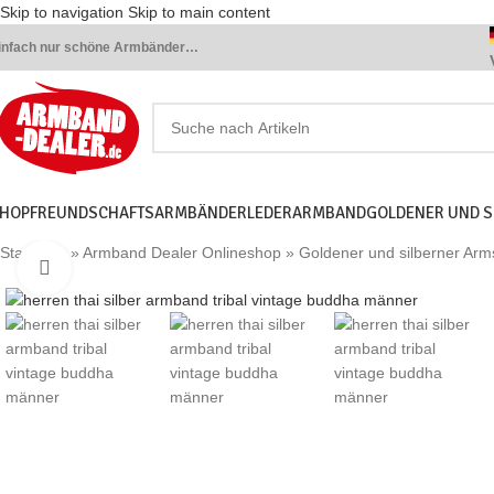
Skip to navigation
Skip to main content
infach nur schöne Armbänder…
HOP
FREUNDSCHAFTSARMBÄNDER
LEDERARMBAND
GOLDENER UND 
Startseite
»
Armband Dealer Onlineshop
»
Goldener und silberner Ar
Click to enlarge