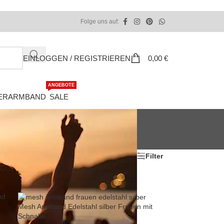
Folge uns auf:
EINLOGGEN / REGISTRIEREN
0,00
€
ANGEBOTE
ERARMBAND
SALE
Zeige
Alle
Filter
Mesh Armband Edelstahl silber Frauen mit
Schnalle