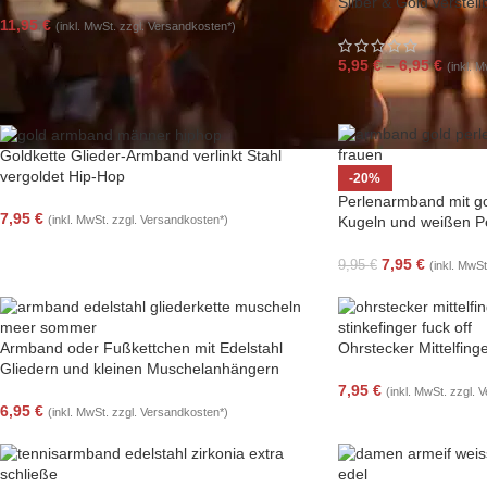
Silber & Gold verstell
11,95
€
(inkl. MwSt. zzgl. Versandkosten*)
5,95
€
–
6,95
€
(inkl. 
Goldkette Glieder-Armband verlinkt Stahl
vergoldet Hip-Hop
-20%
Perlenarmband mit go
7,95
€
(inkl. MwSt. zzgl. Versandkosten*)
Kugeln und weißen P
7,95
€
9,95
€
(inkl. MwS
Armband oder Fußkettchen mit Edelstahl
Ohrstecker Mittelfinge
Gliedern und kleinen Muschelanhängern
7,95
€
(inkl. MwSt. zzgl. 
6,95
€
(inkl. MwSt. zzgl. Versandkosten*)