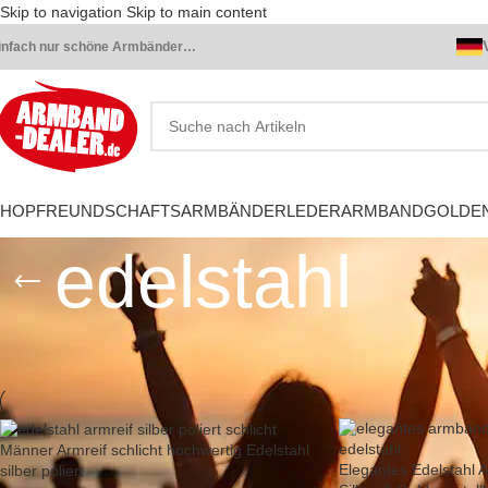
Skip to navigation
Skip to main content
infach nur schöne Armbänder…
SHOP
FREUNDSCHAFTSARMBÄNDER
LEDERARMBAND
GOLDE
edelstahl
Startseite
»
edelstahl
Männer Armreif schlicht hochwertig Edelstahl
Elegantes Edelstahl 
silber poliert