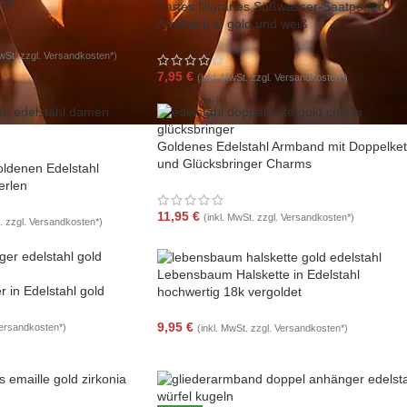
bar
Zartes filigranes Süßwasser-Saatperlen
Armband in gold und weiß
MwSt. zzgl. Versandkosten*)
7,95
€
(inkl. MwSt. zzgl. Versandkosten*)
Goldenes Edelstahl Armband mit Doppelket
und Glücksbringer Charms
ldenen Edelstahl
erlen
11,95
€
(inkl. MwSt. zzgl. Versandkosten*)
t. zzgl. Versandkosten*)
Lebensbaum Halskette in Edelstahl
r in Edelstahl gold
hochwertig 18k vergoldet
9,95
€
Versandkosten*)
(inkl. MwSt. zzgl. Versandkosten*)