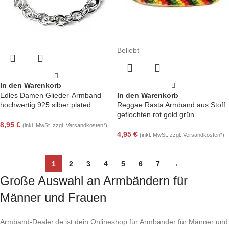
Beliebt
In den Warenkorb
Edles Damen Glieder-Armband
In den Warenkorb
hochwertig 925 silber plated
Reggae Rasta Armband aus Stoff
geflochten rot gold grün
8,95
€
(inkl. MwSt. zzgl. Versandkosten*)
4,95
€
(inkl. MwSt. zzgl. Versandkosten*)
1
2
3
4
5
6
7
→
Große Auswahl an Armbändern für
Männer und Frauen
Armband-Dealer.de ist dein Onlineshop für Armbänder für Männer und