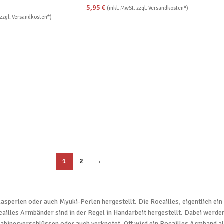
5,95
€
(inkl. MwSt. zzgl. Versandkosten*)
 zzgl. Versandkosten*)
1
2
→
asperlen oder auch Myuki-Perlen hergestellt. Die Rocailles, eigentlich ein
ailles Armbänder sind in der Regel in Handarbeit hergestellt. Dabei werde
abinerverschlüssen oder auch verknotet. Oft wird ein Rocailles Armband a