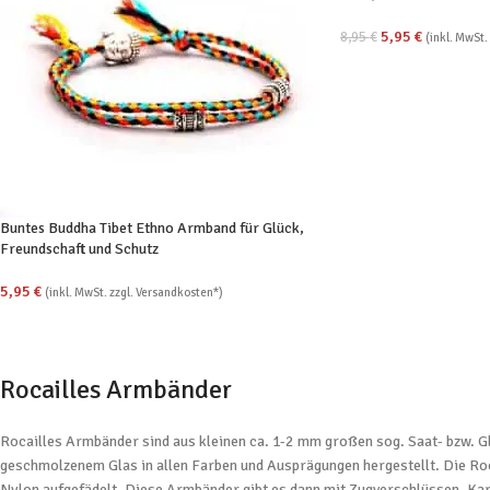
5,95
€
8,95
€
(inkl. MwSt.
Buntes Buddha Tibet Ethno Armband für Glück,
Freundschaft und Schutz
5,95
€
(inkl. MwSt. zzgl. Versandkosten*)
Rocailles Armbänder
Rocailles Armbänder sind aus kleinen ca. 1-2 mm großen sog. Saat- bzw. Gl
geschmolzenem Glas in allen Farben und Ausprägungen hergestellt. Die Roc
Nylon aufgefädelt. Diese Armbänder gibt es dann mit Zugverschlüssen, Kar