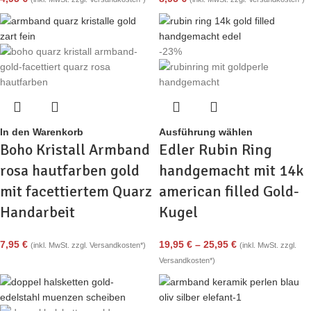
-23%
In den Warenkorb
Ausführung wählen
Boho Kristall Armband
Edler Rubin Ring
rosa hautfarben gold
handgemacht mit 14k
mit facettiertem Quarz
american filled Gold-
Handarbeit
Kugel
7,95
€
19,95
€
–
25,95
€
(inkl. MwSt. zzgl. Versandkosten*)
(inkl. MwSt. zzgl.
Versandkosten*)