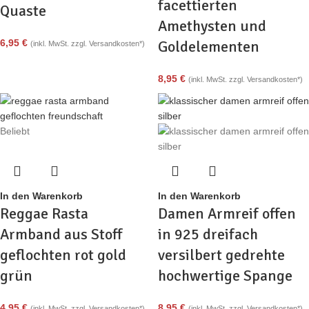
facettierten
Quaste
Amethysten und
6,95
€
Goldelementen
(inkl. MwSt. zzgl. Versandkosten*)
8,95
€
(inkl. MwSt. zzgl. Versandkosten*)
Beliebt
In den Warenkorb
In den Warenkorb
Reggae Rasta
Damen Armreif offen
Armband aus Stoff
in 925 dreifach
geflochten rot gold
versilbert gedrehte
grün
hochwertige Spange
4,95
€
8,95
€
(inkl. MwSt. zzgl. Versandkosten*)
(inkl. MwSt. zzgl. Versandkosten*)